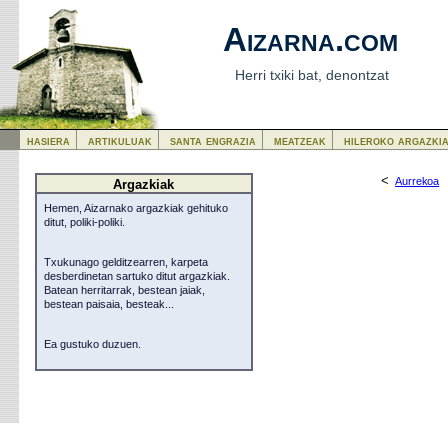
Aizarna.com
Herri txiki bat, denontzat
hasiera
artikuluak
santa engrazia
meatzeak
hileroko argazki
<
Aurrekoa
Argazkiak
Hemen, Aizarnako argazkiak gehituko
ditut, poliki-poliki.
Txukunago gelditzearren, karpeta
desberdinetan sartuko ditut argazkiak.
Batean herritarrak, bestean jaiak,
bestean paisaia, besteak...
Ea gustuko duzuen.