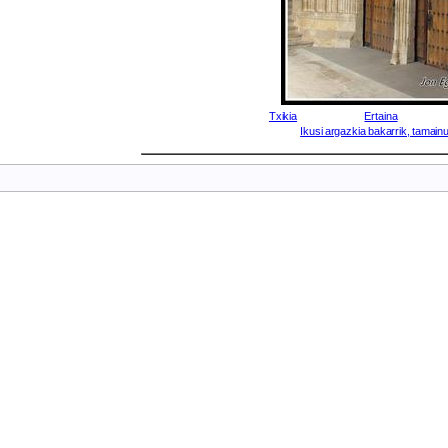
Txikia
Ertaina
Ikusi argazkia bakarrik, tamainu