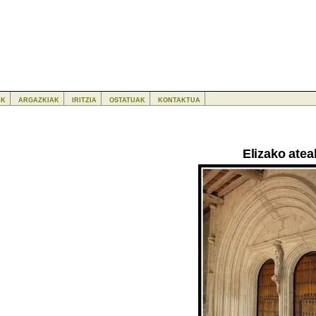
ak
argazkiak
iritzia
ostatuak
kontaktua
Elizako atea