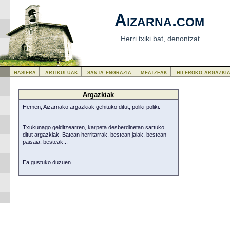
Aizarna.com
Herri txiki bat, denontzat
hasiera
artikuluak
santa engrazia
meatzeak
hileroko argazki
Argazkiak
Hemen, Aizarnako argazkiak gehituko ditut, poliki-poliki.
Txukunago gelditzearren, karpeta desberdinetan sartuko
ditut argazkiak. Batean herritarrak, bestean jaiak, bestean
paisaia, besteak...
Ea gustuko duzuen.