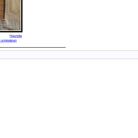
Haundia
 originalean