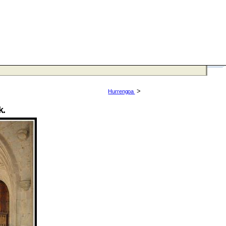
>
Hurrengoa
k.