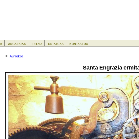
ak
argazkiak
iritzia
ostatuak
kontaktua
<
Aurrekoa
Santa Engrazia ermit