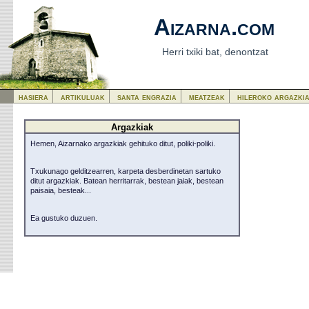
Aizarna.com
Herri txiki bat, denontzat
hasiera
artikuluak
santa engrazia
meatzeak
hileroko argazki
Argazkiak
Hemen, Aizarnako argazkiak gehituko ditut, poliki-poliki.
Txukunago gelditzearren, karpeta desberdinetan sartuko
ditut argazkiak. Batean herritarrak, bestean jaiak, bestean
paisaia, besteak...
Ea gustuko duzuen.