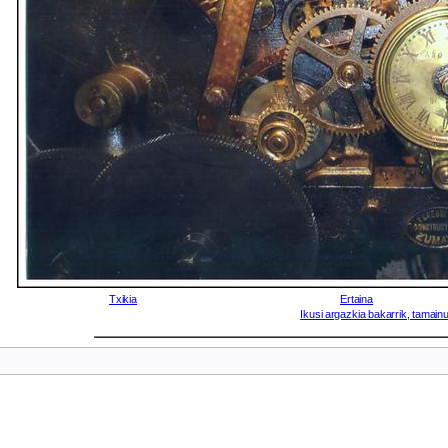
Txikia
Ertaina
Ikusi argazkia bakarrik, tamainu