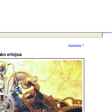
>
Hurrengoa
ako erlojua