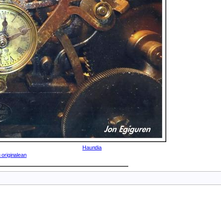
Haundia
 originalean