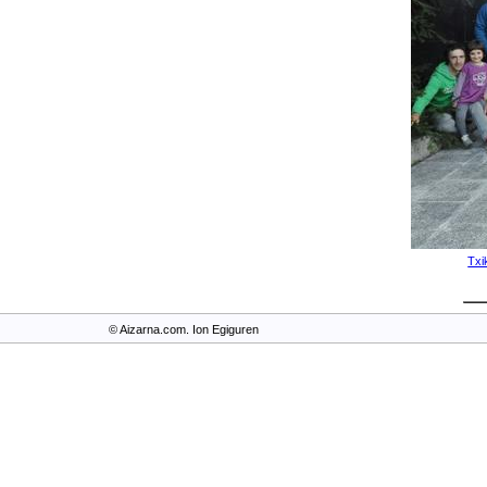
Txi
© Aizarna.com. Ion Egiguren