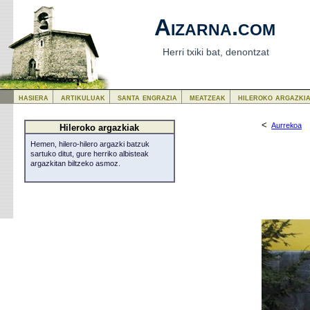
Aizarna.com
Herri txiki bat, denontzat
hasiera
artikuluak
santa engrazia
meatzeak
hileroko argazki
<
Aurrekoa
Hileroko argazkiak
Hemen, hilero-hilero argazki batzuk
sartuko ditut, gure herriko albisteak
argazkitan biltzeko asmoz.