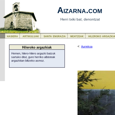
Aizarna.com
Herri txiki bat, denontzat
hasiera
artikuluak
santa engrazia
meatzeak
hileroko argazki
<
Aurrekoa
Hileroko argazkiak
Hemen, hilero-hilero argazki batzuk
sartuko ditut, gure herriko albisteak
argazkitan biltzeko asmoz.