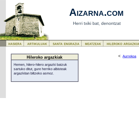
Aizarna.com
Herri txiki bat, denontzat
hasiera
artikuluak
santa engrazia
meatzeak
hileroko argazki
<
Aurrekoa
Hileroko argazkiak
Hemen, hilero-hilero argazki batzuk
sartuko ditut, gure herriko albisteak
argazkitan biltzeko asmoz.