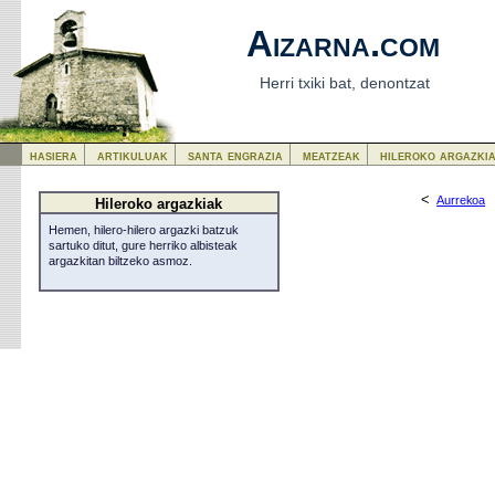
Aizarna.com
Herri txiki bat, denontzat
hasiera
artikuluak
santa engrazia
meatzeak
hileroko argazki
<
Aurrekoa
Hileroko argazkiak
Hemen, hilero-hilero argazki batzuk
sartuko ditut, gure herriko albisteak
argazkitan biltzeko asmoz.