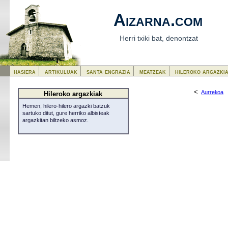
Aizarna.com
Herri txiki bat, denontzat
hasiera
artikuluak
santa engrazia
meatzeak
hileroko argazki
<
Aurrekoa
Hileroko argazkiak
Hemen, hilero-hilero argazki batzuk
sartuko ditut, gure herriko albisteak
argazkitan biltzeko asmoz.