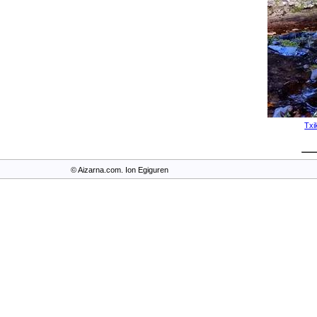
Txi
© Aizarna.com. Ion Egiguren