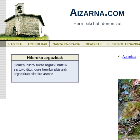
Aizarna.com
Herri txiki bat, denontzat
hasiera
artikuluak
santa engrazia
meatzeak
hileroko argazki
<
Aurrekoa
Hileroko argazkiak
Hemen, hilero-hilero argazki batzuk
sartuko ditut, gure herriko albisteak
argazkitan biltzeko asmoz.