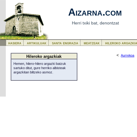
Aizarna.com
Herri txiki bat, denontzat
hasiera
artikuluak
santa engrazia
meatzeak
hileroko argazki
<
Aurrekoa
Hileroko argazkiak
Hemen, hilero-hilero argazki batzuk
sartuko ditut, gure herriko albisteak
argazkitan biltzeko asmoz.