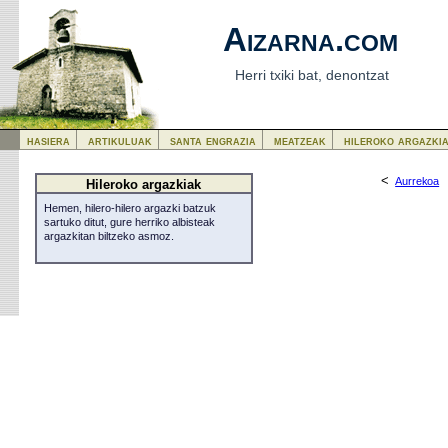
Aizarna.com
Herri txiki bat, denontzat
hasiera
artikuluak
santa engrazia
meatzeak
hileroko argazki
<
Aurrekoa
Hileroko argazkiak
Hemen, hilero-hilero argazki batzuk
sartuko ditut, gure herriko albisteak
argazkitan biltzeko asmoz.