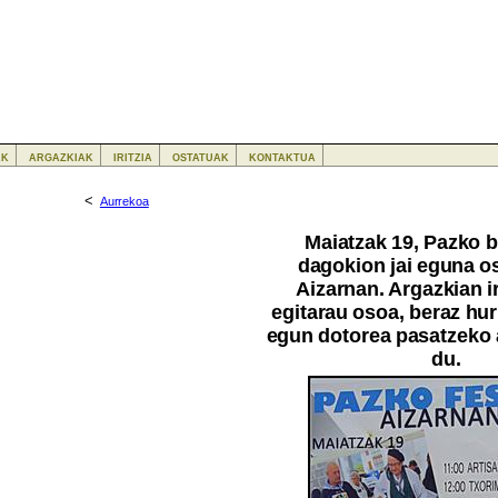
ak
argazkiak
iritzia
ostatuak
kontaktua
<
Aurrekoa
Maiatzak 19, Pazko b
dagokion jai eguna o
Aizarnan. Argazkian ir
egitarau osoa, beraz hu
egun dotorea pasatzeko 
du.