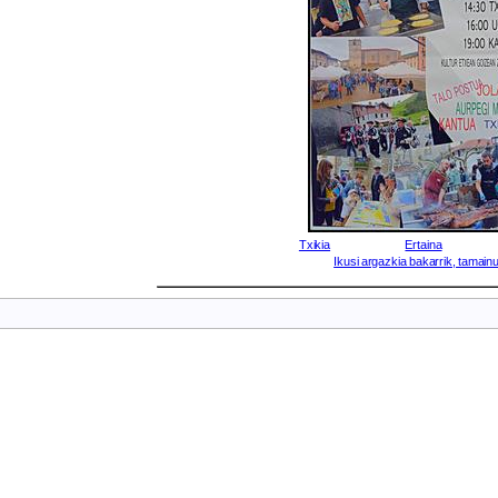
Txikia
Ertaina
Ikusi argazkia bakarrik, tamainu