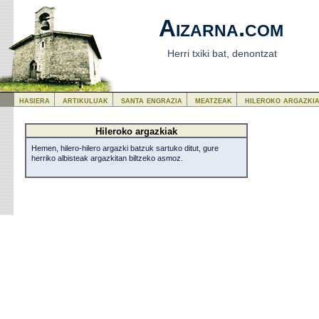
Aizarna.com
Herri txiki bat, denontzat
hasiera
artikuluak
santa engrazia
meatzeak
hileroko argazki
Hileroko argazkiak
Hemen, hilero-hilero argazki batzuk sartuko ditut, gure
herriko albisteak argazkitan biltzeko asmoz.