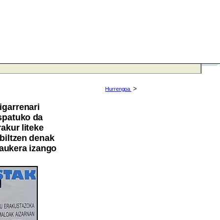
>
Hurrengoa
igarrenari
spatuko da
akur liteke
rbiltzen denak
aukera izango