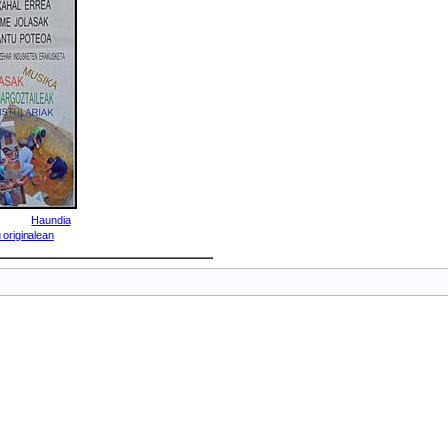
Haundia
 originalean