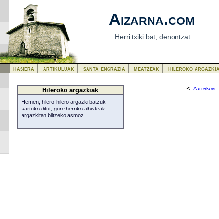
Aizarna.com
Herri txiki bat, denontzat
hasiera
artikuluak
santa engrazia
meatzeak
hileroko argazki
<
Aurrekoa
Hileroko argazkiak
Hemen, hilero-hilero argazki batzuk
sartuko ditut, gure herriko albisteak
argazkitan biltzeko asmoz.