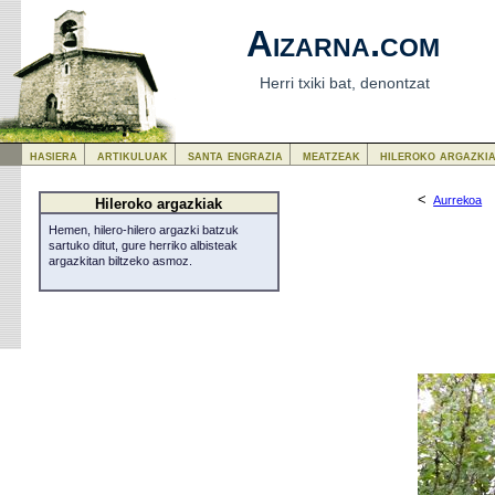
Aizarna.com
Herri txiki bat, denontzat
hasiera
artikuluak
santa engrazia
meatzeak
hileroko argazki
<
Aurrekoa
Hileroko argazkiak
Hemen, hilero-hilero argazki batzuk
sartuko ditut, gure herriko albisteak
argazkitan biltzeko asmoz.