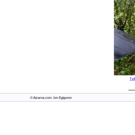
Txi
© Aizarna.com. Ion Egiguren