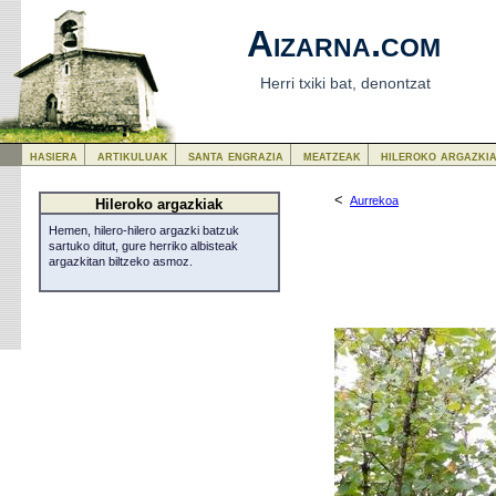
Aizarna.com
Herri txiki bat, denontzat
hasiera
artikuluak
santa engrazia
meatzeak
hileroko argazki
<
Aurrekoa
Hileroko argazkiak
Hemen, hilero-hilero argazki batzuk
sartuko ditut, gure herriko albisteak
argazkitan biltzeko asmoz.