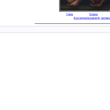
Txikia
Ertaina
Ikusi argazkia bakarrik, tamainu