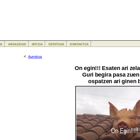
ak
argazkiak
iritzia
ostatuak
kontaktua
<
Aurrekoa
On egin!!! Esaten ari zel
Guri begira pasa zuen 
ospatzen ari ginen b