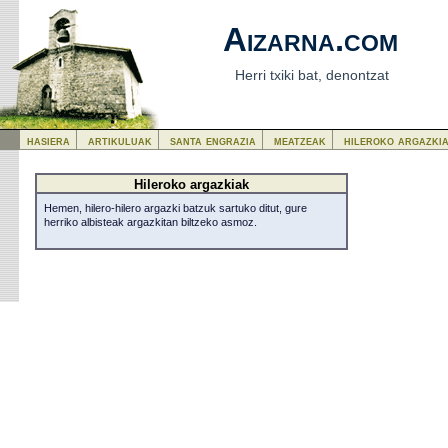
Aizarna.com
Herri txiki bat, denontzat
hasiera
artikuluak
santa engrazia
meatzeak
hileroko argazki
Hileroko argazkiak
Hemen, hilero-hilero argazki batzuk sartuko ditut, gure
herriko albisteak argazkitan biltzeko asmoz.