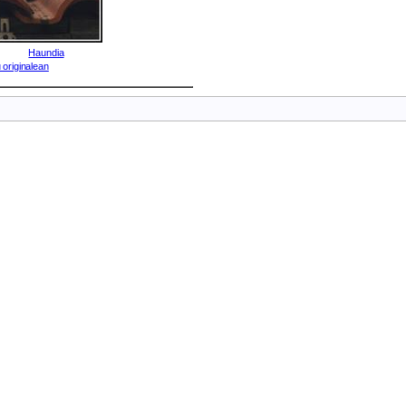
Haundia
 originalean