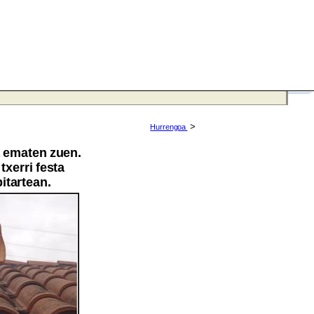
>
Hurrengoa
a ematen zuen.
txerri festa
itartean.