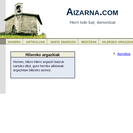
Aizarna.com
Herri txiki bat, denontzat
hasiera
artikuluak
santa engrazia
meatzeak
hileroko argazki
<
Aurrekoa
Hileroko argazkiak
Hemen, hilero-hilero argazki batzuk
sartuko ditut, gure herriko albisteak
argazkitan biltzeko asmoz.