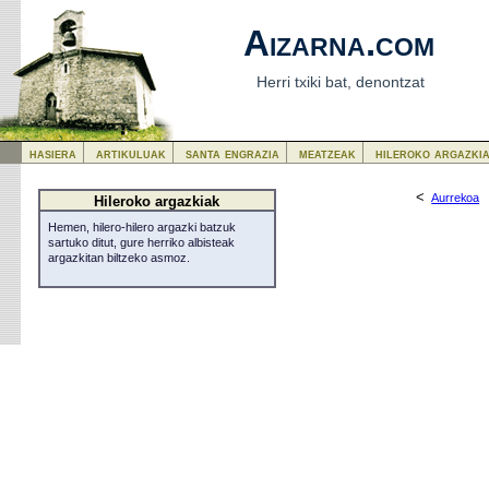
Aizarna.com
Herri txiki bat, denontzat
hasiera
artikuluak
santa engrazia
meatzeak
hileroko argazki
<
Aurrekoa
Hileroko argazkiak
Hemen, hilero-hilero argazki batzuk
sartuko ditut, gure herriko albisteak
argazkitan biltzeko asmoz.