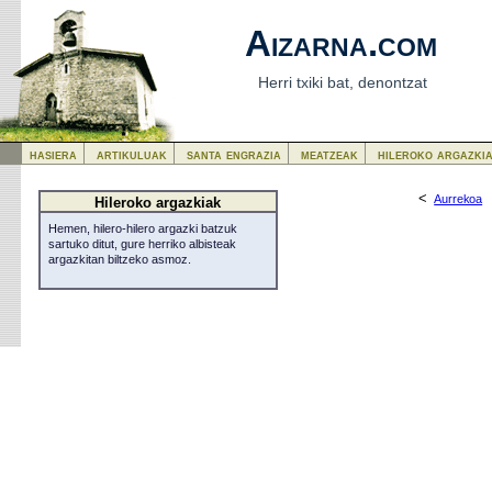
Aizarna.com
Herri txiki bat, denontzat
hasiera
artikuluak
santa engrazia
meatzeak
hileroko argazki
<
Aurrekoa
Hileroko argazkiak
Hemen, hilero-hilero argazki batzuk
sartuko ditut, gure herriko albisteak
argazkitan biltzeko asmoz.