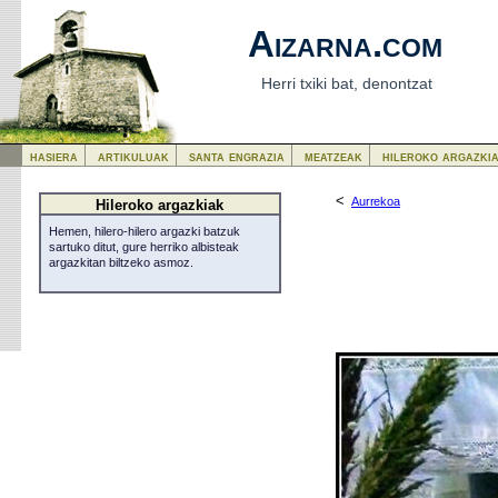
Aizarna.com
Herri txiki bat, denontzat
hasiera
artikuluak
santa engrazia
meatzeak
hileroko argazki
<
Aurrekoa
Hileroko argazkiak
Hemen, hilero-hilero argazki batzuk
sartuko ditut, gure herriko albisteak
argazkitan biltzeko asmoz.