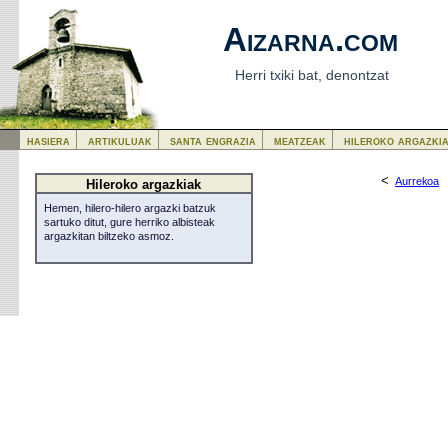
Aizarna.com
Herri txiki bat, denontzat
hasiera
artikuluak
santa engrazia
meatzeak
hileroko argazki
<
Aurrekoa
Hileroko argazkiak
Hemen, hilero-hilero argazki batzuk
sartuko ditut, gure herriko albisteak
argazkitan biltzeko asmoz.