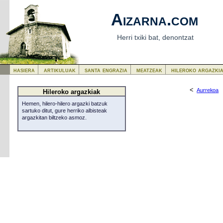
Aizarna.com
Herri txiki bat, denontzat
hasiera
artikuluak
santa engrazia
meatzeak
hileroko argazki
<
Aurrekoa
Hileroko argazkiak
Hemen, hilero-hilero argazki batzuk
sartuko ditut, gure herriko albisteak
argazkitan biltzeko asmoz.