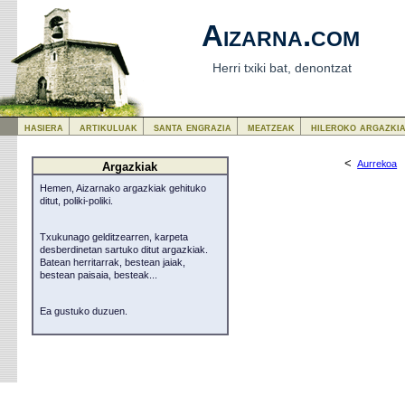
Aizarna.com
Herri txiki bat, denontzat
hasiera
artikuluak
santa engrazia
meatzeak
hileroko argazki
<
Aurrekoa
Argazkiak
Hemen, Aizarnako argazkiak gehituko
ditut, poliki-poliki.
Txukunago gelditzearren, karpeta
desberdinetan sartuko ditut argazkiak.
Batean herritarrak, bestean jaiak,
bestean paisaia, besteak...
Ea gustuko duzuen.