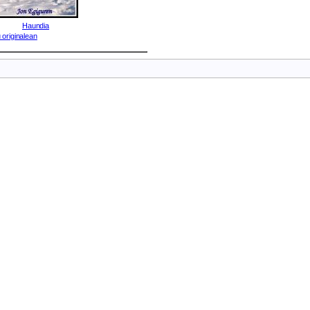
Haundia
 originalean