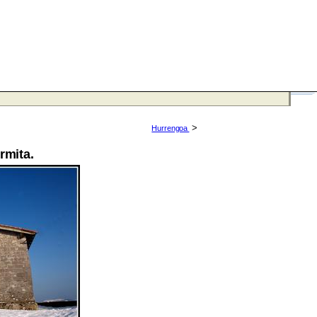
>
Hurrengoa
rmita.