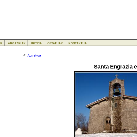
ak
argazkiak
iritzia
ostatuak
kontaktua
<
Aurrekoa
Santa Engrazia e