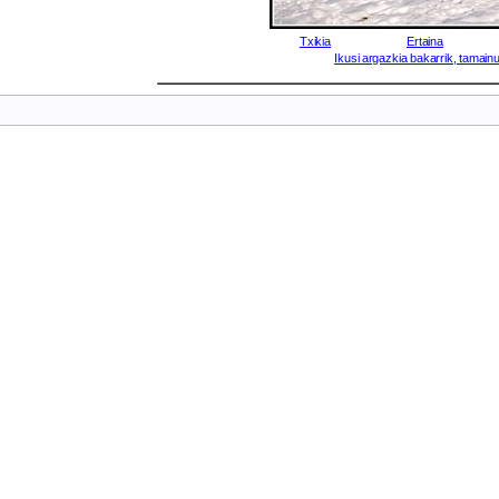
Txikia
Ertaina
Ikusi argazkia bakarrik, tamainu