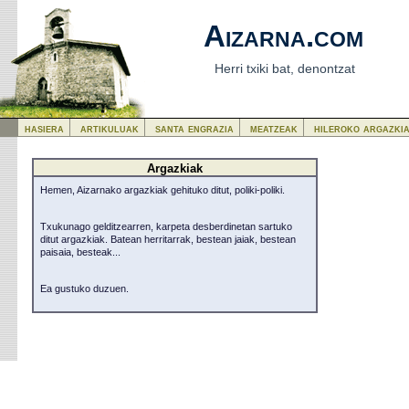
Aizarna.com
Herri txiki bat, denontzat
hasiera
artikuluak
santa engrazia
meatzeak
hileroko argazki
Argazkiak
Hemen, Aizarnako argazkiak gehituko ditut, poliki-poliki.
Txukunago gelditzearren, karpeta desberdinetan sartuko
ditut argazkiak. Batean herritarrak, bestean jaiak, bestean
paisaia, besteak...
Ea gustuko duzuen.