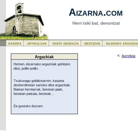
Aizarna.com
Herri txiki bat, denontzat
hasiera
artikuluak
santa engrazia
meatzeak
hileroko argazki
<
Aurrekoa
Argazkiak
Hemen, Aizarnako argazkiak gehituko
ditut, poliki-poliki.
Txukunago gelditzearren, karpeta
desberdinetan sartuko ditut argazkiak.
Batean herritarrak, bestean jaiak,
bestean paisaia, besteak...
Ea gustuko duzuen.