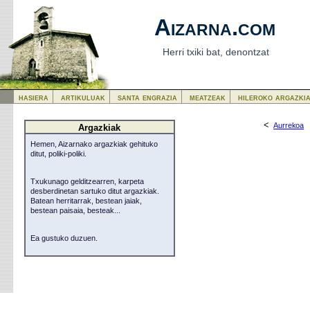
Aizarna.com
Herri txiki bat, denontzat
hasiera
artikuluak
santa engrazia
meatzeak
hileroko argazki
<
Aurrekoa
Argazkiak
Hemen, Aizarnako argazkiak gehituko
ditut, poliki-poliki.
Txukunago gelditzearren, karpeta
desberdinetan sartuko ditut argazkiak.
Batean herritarrak, bestean jaiak,
bestean paisaia, besteak...
Ea gustuko duzuen.