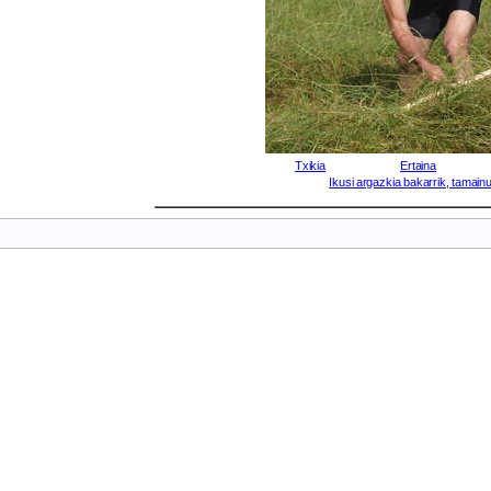
Txikia
Ertaina
Ikusi argazkia bakarrik, tamainu