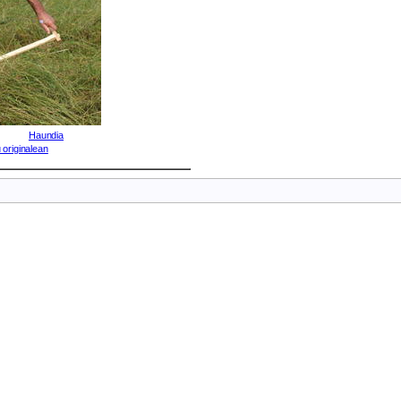
Haundia
 originalean