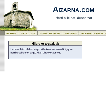
Aizarna.com
Herri txiki bat, denontzat
hasiera
artikuluak
santa engrazia
meatzeak
hileroko argazki
Hileroko argazkiak
Hemen, hilero-hilero argazki batzuk sartuko ditut, gure
herriko albisteak argazkitan biltzeko asmoz.