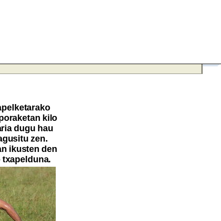
apelketarako
poraketan kilo
aria dugu hau
agusitu zen.
an ikusten den
o txapelduna.