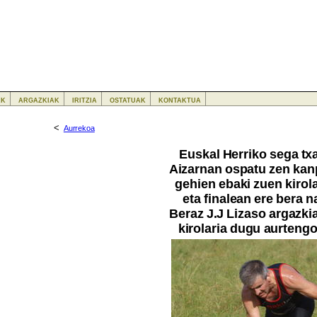
ak
argazkiak
iritzia
ostatuak
kontaktua
<
Aurrekoa
Euskal Herriko sega tx
Aizarnan ospatu zen kan
gehien ebaki zuen kirol
eta finalean ere bera n
Beraz J.J Lizaso argazki
kirolaria dugu aurteng