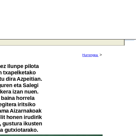
>
Hurrengoa
z Ilunpe pilota
n txapelketako
u dira Azpeitian.
uren eta Salegi
kera izan nuen.
, baina horrela
gitera iritsiko
k ama Aizarnakoak
it honen irudirik
, gustura ikusten
a gutxiotarako.