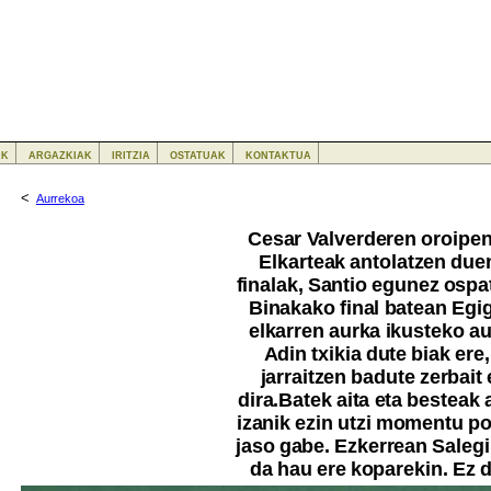
ak
argazkiak
iritzia
ostatuak
kontaktua
<
Aurrekoa
Cesar Valverderen oroipene
Elkarteak antolatzen due
finalak, Santio egunez ospat
Binakako final batean Egig
elkarren aurka ikusteko au
Adin txikia dute biak ere
jarraitzen badute zerbait e
dira.Batek aita eta bestea
izanik ezin utzi momentu pol
jaso gabe. Ezkerrean Salegi
da hau ere koparekin. Ez d