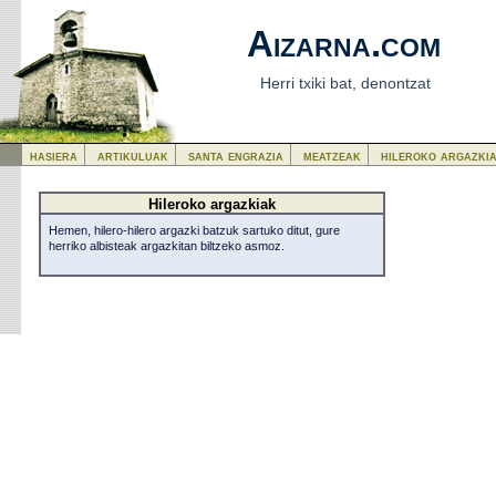
Aizarna.com
Herri txiki bat, denontzat
hasiera
artikuluak
santa engrazia
meatzeak
hileroko argazki
Hileroko argazkiak
Hemen, hilero-hilero argazki batzuk sartuko ditut, gure
herriko albisteak argazkitan biltzeko asmoz.