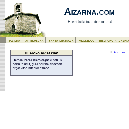
Aizarna.com
Herri txiki bat, denontzat
hasiera
artikuluak
santa engrazia
meatzeak
hileroko argazki
<
Aurrekoa
Hileroko argazkiak
Hemen, hilero-hilero argazki batzuk
sartuko ditut, gure herriko albisteak
argazkitan biltzeko asmoz.