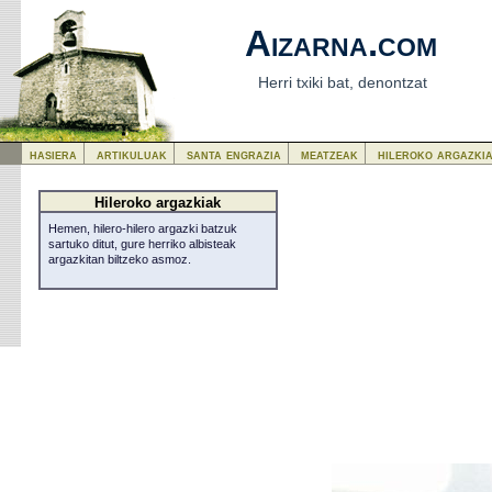
Aizarna.com
Herri txiki bat, denontzat
hasiera
artikuluak
santa engrazia
meatzeak
hileroko argazki
Hileroko argazkiak
Hemen, hilero-hilero argazki batzuk
sartuko ditut, gure herriko albisteak
argazkitan biltzeko asmoz.