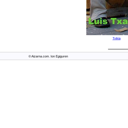
Txikia
© Aizarna.com. Ion Egiguren