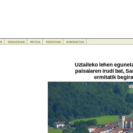
ak
argazkiak
iritzia
ostatuak
kontaktua
Uztaileko lehen egunet
paisaiaren irudi bat, S
ermitatik begira