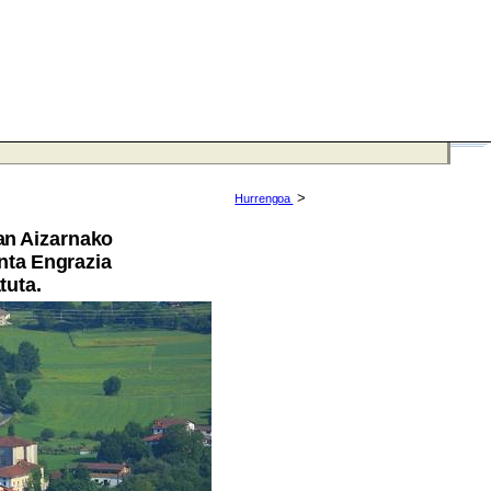
>
Hurrengoa
an Aizarnako
anta Engrazia
tuta.