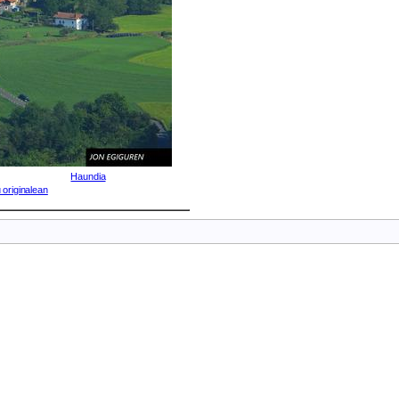
Haundia
 originalean