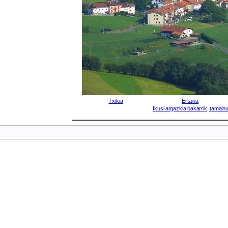
Txikia
Ertaina
Ikusi argazkia bakarrik, tamainu