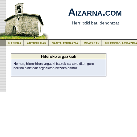
Aizarna.com
Herri txiki bat, denontzat
hasiera
artikuluak
santa engrazia
meatzeak
hileroko argazki
Hileroko argazkiak
Hemen, hilero-hilero argazki batzuk sartuko ditut, gure
herriko albisteak argazkitan biltzeko asmoz.