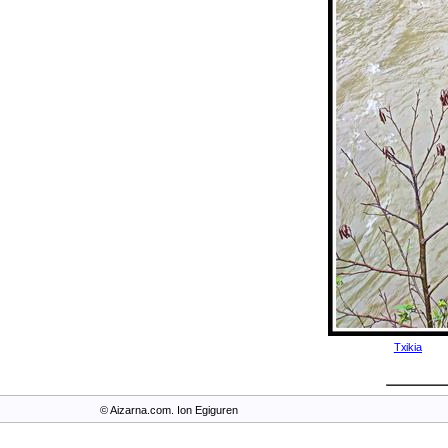
Txikia
© Aizarna.com. Ion Egiguren