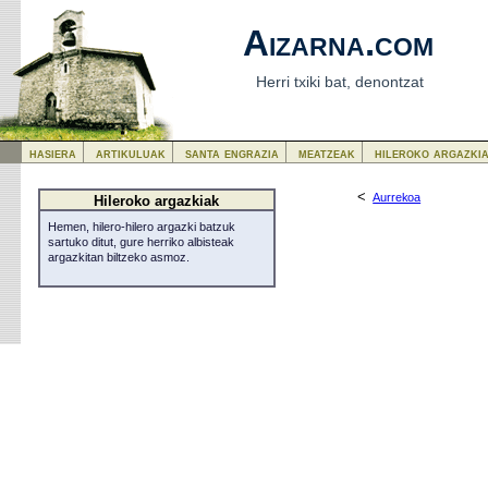
Aizarna.com
Herri txiki bat, denontzat
hasiera
artikuluak
santa engrazia
meatzeak
hileroko argazki
<
Aurrekoa
Hileroko argazkiak
Hemen, hilero-hilero argazki batzuk
sartuko ditut, gure herriko albisteak
argazkitan biltzeko asmoz.