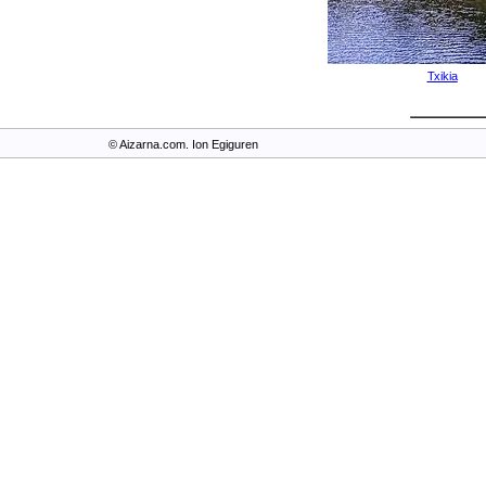
Txikia
© Aizarna.com. Ion Egiguren