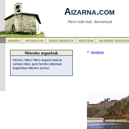
Aizarna.com
Herri txiki bat, denontzat
hasiera
artikuluak
santa engrazia
meatzeak
hileroko argazki
<
Aurrekoa
Hileroko argazkiak
Hemen, hilero-hilero argazki batzuk
sartuko ditut, gure herriko albisteak
argazkitan biltzeko asmoz.