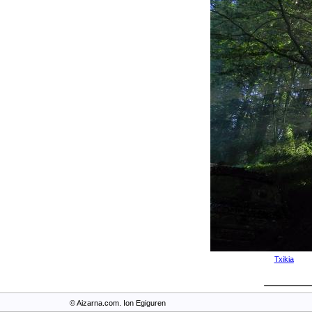
Txikia
© Aizarna.com. Ion Egiguren