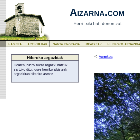
Aizarna.com
Herri txiki bat, denontzat
hasiera
artikuluak
santa engrazia
meatzeak
hileroko argazki
<
Aurrekoa
Hileroko argazkiak
Hemen, hilero-hilero argazki batzuk
sartuko ditut, gure herriko albisteak
argazkitan biltzeko asmoz.