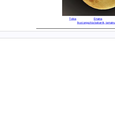
Txikia
Ertaina
Ikusi argazkia bakarrik, tamainu