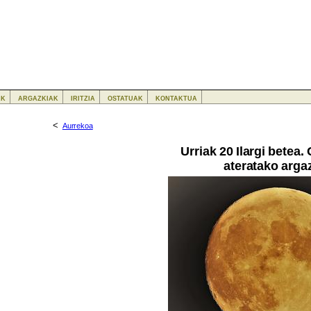
ak
argazkiak
iritzia
ostatuak
kontaktua
<
Aurrekoa
Urriak 20 Ilargi betea.
ateratako argaz