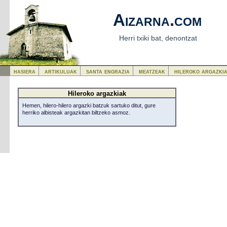
Aizarna.com
Herri txiki bat, denontzat
hasiera
artikuluak
santa engrazia
meatzeak
hileroko argazki
Hileroko argazkiak
Hemen, hilero-hilero argazki batzuk sartuko ditut, gure
herriko albisteak argazkitan biltzeko asmoz.