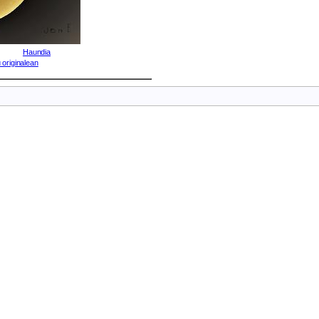
Haundia
 originalean