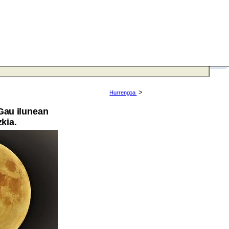
>
Hurrengoa
 Gau ilunean
kia.