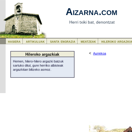
Aizarna.com
Herri txiki bat, denontzat
hasiera
artikuluak
santa engrazia
meatzeak
hileroko argazki
<
Aurrekoa
Hileroko argazkiak
Hemen, hilero-hilero argazki batzuk
sartuko ditut, gure herriko albisteak
argazkitan biltzeko asmoz.