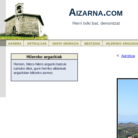
Aizarna.com
Herri txiki bat, denontzat
hasiera
artikuluak
santa engrazia
meatzeak
hileroko argazki
<
Aurrekoa
Hileroko argazkiak
Hemen, hilero-hilero argazki batzuk
sartuko ditut, gure herriko albisteak
argazkitan biltzeko asmoz.