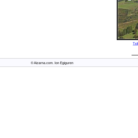
Txi
© Aizarna.com. Ion Egiguren