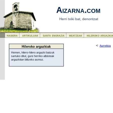
Aizarna.com
Herri txiki bat, denontzat
hasiera
artikuluak
santa engrazia
meatzeak
hileroko argazki
<
Aurrekoa
Hileroko argazkiak
Hemen, hilero-hilero argazki batzuk
sartuko ditut, gure herriko albisteak
argazkitan biltzeko asmoz.