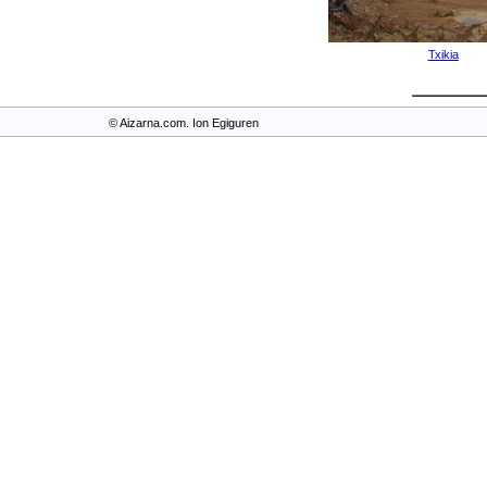
Txikia
© Aizarna.com. Ion Egiguren