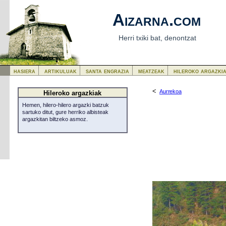
Aizarna.com
Herri txiki bat, denontzat
hasiera
artikuluak
santa engrazia
meatzeak
hileroko argazki
<
Aurrekoa
Hileroko argazkiak
Hemen, hilero-hilero argazki batzuk
sartuko ditut, gure herriko albisteak
argazkitan biltzeko asmoz.