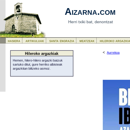
Aizarna.com
Herri txiki bat, denontzat
hasiera
artikuluak
santa engrazia
meatzeak
hileroko argazki
<
Aurrekoa
Hileroko argazkiak
Hemen, hilero-hilero argazki batzuk
sartuko ditut, gure herriko albisteak
argazkitan biltzeko asmoz.