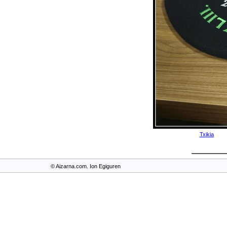
Txikia
© Aizarna.com. Ion Egiguren