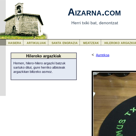
Aizarna.com
Herri txiki bat, denontzat
hasiera
artikuluak
santa engrazia
meatzeak
hileroko argazki
<
Aurrekoa
Hileroko argazkiak
Hemen, hilero-hilero argazki batzuk
sartuko ditut, gure herriko albisteak
argazkitan biltzeko asmoz.