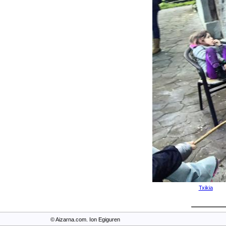
Txikia
© Aizarna.com. Ion Egiguren