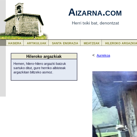
Aizarna.com
Herri txiki bat, denontzat
hasiera
artikuluak
santa engrazia
meatzeak
hileroko argazki
<
Aurrekoa
Hileroko argazkiak
Hemen, hilero-hilero argazki batzuk
sartuko ditut, gure herriko albisteak
argazkitan biltzeko asmoz.