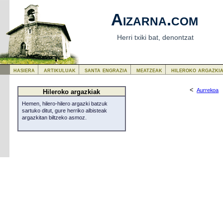
Aizarna.com
Herri txiki bat, denontzat
hasiera
artikuluak
santa engrazia
meatzeak
hileroko argazki
<
Aurrekoa
Hileroko argazkiak
Hemen, hilero-hilero argazki batzuk
sartuko ditut, gure herriko albisteak
argazkitan biltzeko asmoz.