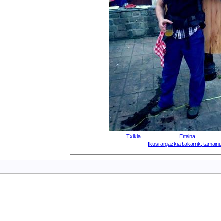
Txikia
Ertaina
Ikusi argazkia bakarrik, tamainu