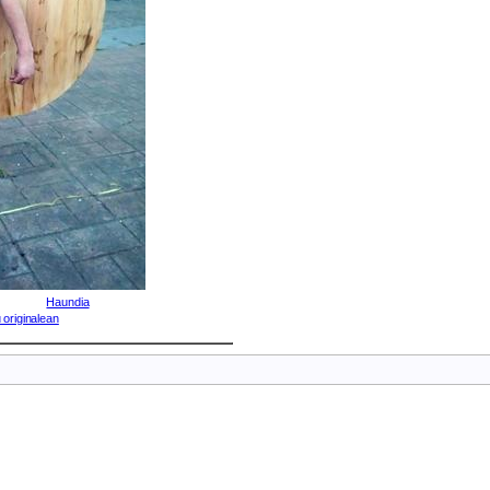
Haundia
 originalean