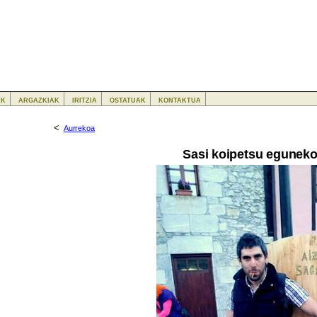
ak
argazkiak
iritzia
ostatuak
kontaktua
<
Aurrekoa
Sasi koipetsu eguneko