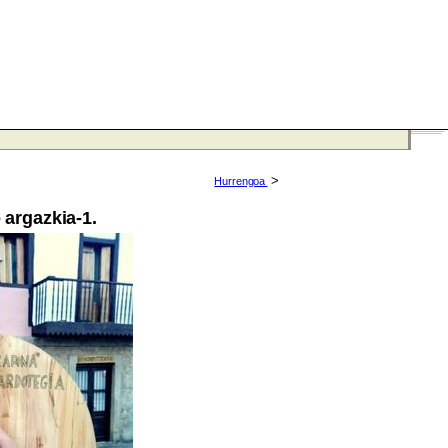
>
Hurrengoa
 argazkia-1.