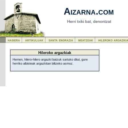
Aizarna.com
Herri txiki bat, denontzat
hasiera
artikuluak
santa engrazia
meatzeak
hileroko argazki
Hileroko argazkiak
Hemen, hilero-hilero argazki batzuk sartuko ditut, gure
herriko albisteak argazkitan biltzeko asmoz.