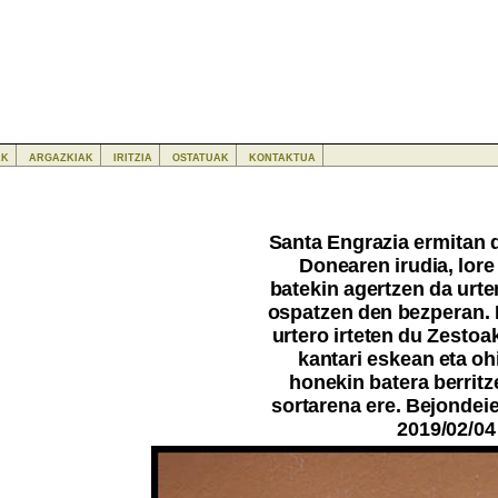
ak
argazkiak
iritzia
ostatuak
kontaktua
Santa Engrazia ermitan
Donearen irudia, lore 
batekin agertzen da urt
ospatzen den bezperan.
urtero irteten du Zestoa
kantari eskean eta oh
honekin batera berritz
sortarena ere. Bejondeie
2019/02/04