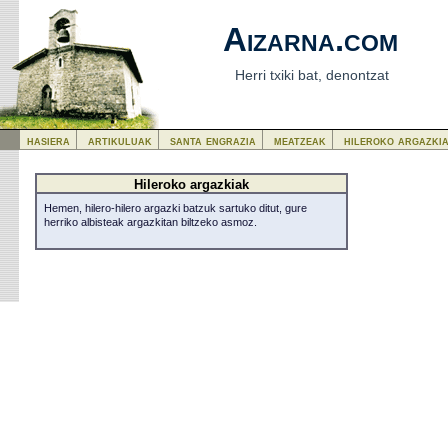
Aizarna.com
Herri txiki bat, denontzat
hasiera
artikuluak
santa engrazia
meatzeak
hileroko argazki
Hileroko argazkiak
Hemen, hilero-hilero argazki batzuk sartuko ditut, gure
herriko albisteak argazkitan biltzeko asmoz.