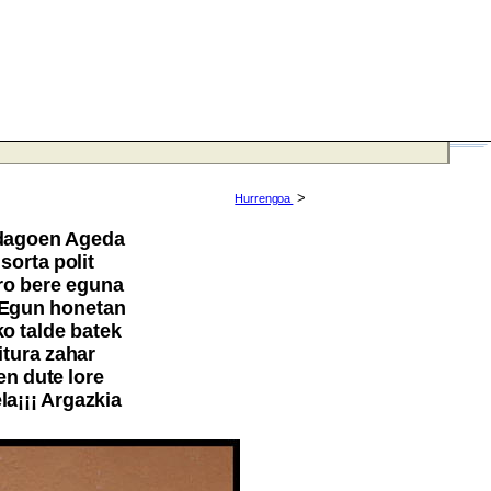
>
Hurrengoa
 dagoen Ageda
sorta polit
ero bere eguna
 Egun honetan
ko talde batek
itura zahar
en dute lore
la¡¡¡ Argazkia