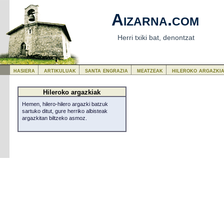
Aizarna.com
Herri txiki bat, denontzat
hasiera
artikuluak
santa engrazia
meatzeak
hileroko argazki
Hileroko argazkiak
Hemen, hilero-hilero argazki batzuk
sartuko ditut, gure herriko albisteak
argazkitan biltzeko asmoz.