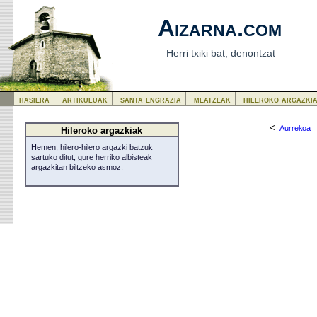
Aizarna.com
Herri txiki bat, denontzat
hasiera
artikuluak
santa engrazia
meatzeak
hileroko argazki
<
Aurrekoa
Hileroko argazkiak
Hemen, hilero-hilero argazki batzuk
sartuko ditut, gure herriko albisteak
argazkitan biltzeko asmoz.