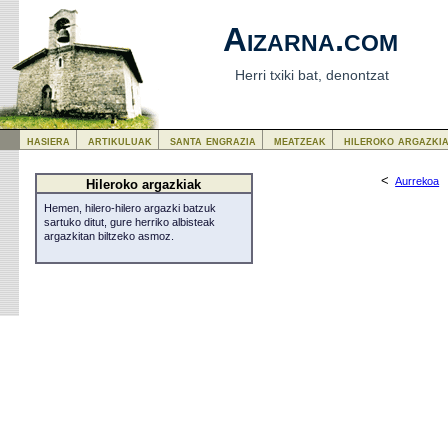
Aizarna.com
Herri txiki bat, denontzat
hasiera
artikuluak
santa engrazia
meatzeak
hileroko argazki
<
Aurrekoa
Hileroko argazkiak
Hemen, hilero-hilero argazki batzuk
sartuko ditut, gure herriko albisteak
argazkitan biltzeko asmoz.