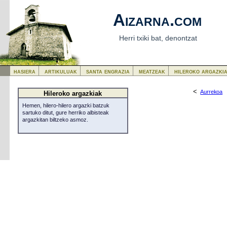
Aizarna.com
Herri txiki bat, denontzat
hasiera
artikuluak
santa engrazia
meatzeak
hileroko argazki
<
Aurrekoa
Hileroko argazkiak
Hemen, hilero-hilero argazki batzuk
sartuko ditut, gure herriko albisteak
argazkitan biltzeko asmoz.