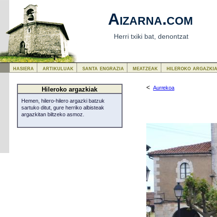
Aizarna.com
Herri txiki bat, denontzat
hasiera
artikuluak
santa engrazia
meatzeak
hileroko argazki
<
Aurrekoa
Hileroko argazkiak
Hemen, hilero-hilero argazki batzuk
sartuko ditut, gure herriko albisteak
argazkitan biltzeko asmoz.